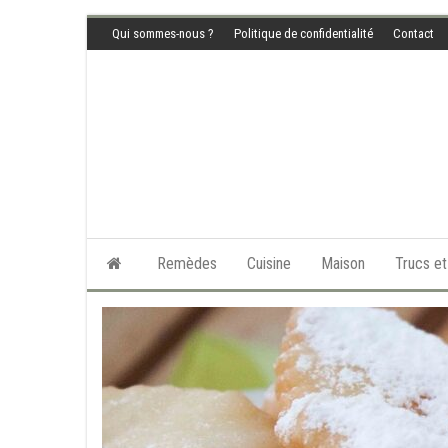
Skip
Qui sommes-nous ?
Politique de confidentialité
Contact
to
the
content
Remèdes
Cuisine
Maison
Trucs e