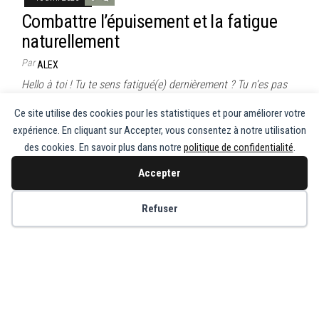
Combattre l’épuisement et la fatigue
naturellement
Par
ALEX
Hello à toi ! Tu te sens fatigué(e) dernièrement ? Tu n’es pas
seul(e). La fatigue est devenue notre compagne…
Ce site utilise des cookies pour les statistiques et pour améliorer votre
expérience. En cliquant sur Accepter, vous consentez à notre utilisation
Pagination
1
2
…
18
Suivant
des cookies. En savoir plus dans notre
politique de confidentialité
.
des
Accepter
publications
Copyright © Recette de Grand-Mère
Refuser