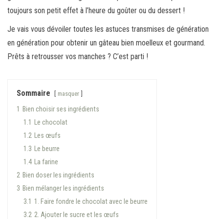
toujours son petit effet à l’heure du goûter ou du dessert !
Je vais vous dévoiler toutes les astuces transmises de génération
en génération pour obtenir un gâteau bien moelleux et gourmand.
Prêts à retrousser vos manches ? C’est parti !
Sommaire
masquer
1
Bien choisir ses ingrédients
1.1
Le chocolat
1.2
Les œufs
1.3
Le beurre
1.4
La farine
2
Bien doser les ingrédients
3
Bien mélanger les ingrédients
3.1
1. Faire fondre le chocolat avec le beurre
3.2
2. Ajouter le sucre et les œufs