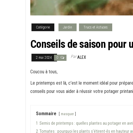
Catégorie
Jardin
Trucs et Astuces
Conseils de saison pour u
Par
ALEX
2 mai 2024
0
Coucou à tous,
Le printemps est là, c’est le moment idéal pour prépar
conseils pour vous aider à réussir votre potager printani
Sommaire
masquer
1
Semis de printemps : quelles plantes au potager en avri
2
Tomates : pourquoi les plants s’étirent-ils en hauteur 