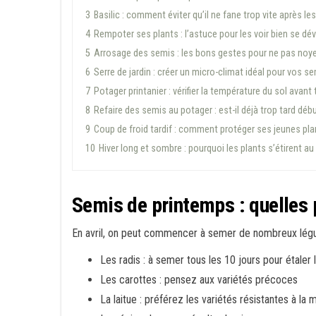
3
Basilic : comment éviter qu’il ne fane trop vite après le
4
Rempoter ses plants : l’astuce pour les voir bien se dé
5
Arrosage des semis : les bons gestes pour ne pas noy
6
Serre de jardin : créer un micro-climat idéal pour vos se
7
Potager printanier : vérifier la température du sol avant
8
Refaire des semis au potager : est-il déjà trop tard début
9
Coup de froid tardif : comment protéger ses jeunes pl
10
Hiver long et sombre : pourquoi les plants s’étirent a
Semis de printemps : quelles p
En avril, on peut commencer à semer de nombreux légu
Les radis : à semer tous les 10 jours pour étaler 
Les carottes : pensez aux variétés précoces
La laitue : préférez les variétés résistantes à la 