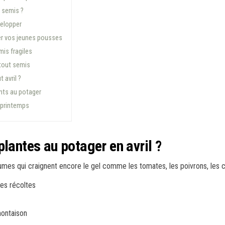
s semis ?
velopper
er vos jeunes pousses
mis fragiles
 tout semis
 avril ?
ants au potager
u printemps
lantes au potager en avril ?
mes qui craignent encore le gel comme les tomates, les poivrons, les 
les récoltes
montaison