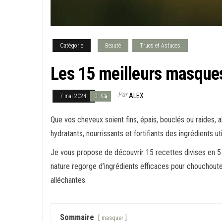
Catégorie
Beauté
Trucs et Astuces
Les 15 meilleurs masques
Par
ALEX
7 mai 2024
0
Que vos cheveux soient fins, épais, bouclés ou raides, 
hydratants, nourrissants et fortifiants des ingrédients ut
Je vous propose de découvrir 15 recettes divises en 5 c
nature regorge d’ingrédients efficaces pour chouchoute
alléchantes.
Sommaire
masquer