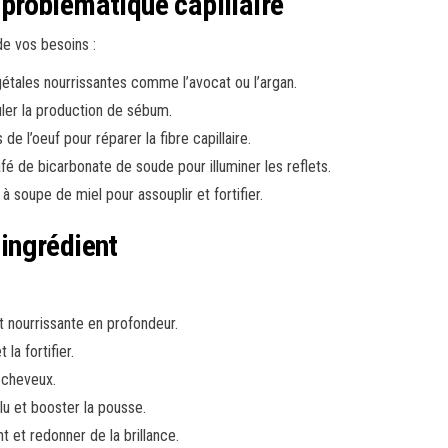
roblématique capillaire
e vos besoins :
végétales nourrissantes comme l’avocat ou l’argan.
guler la production de sébum.
 de l’oeuf pour réparer la fibre capillaire.
café de bicarbonate de soude pour illuminer les reflets.
e à soupe de miel pour assouplir et fortifier.
ingrédient
:
t nourrissante en profondeur.
 la fortifier.
s cheveux.
lu et booster la pousse.
t et redonner de la brillance.