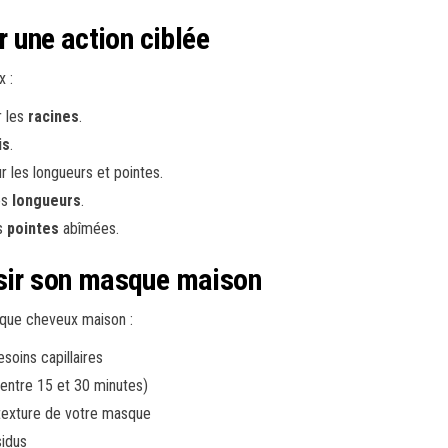
une action ciblée
 :
r les
racines
.
is
.
r les longueurs et pointes.
les
longueurs
.
s
pointes
abîmées.
ssir son masque maison
sque cheveux maison :
soins capillaires
entre 15 et 30 minutes)
 texture de votre masque
sidus