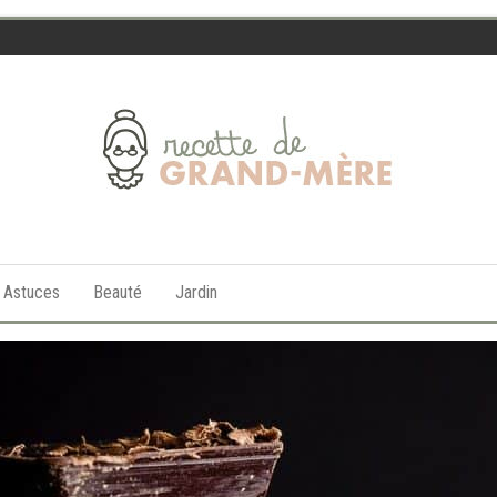
Recette
de
t Astuces
Beauté
Jardin
Grand-
Mère