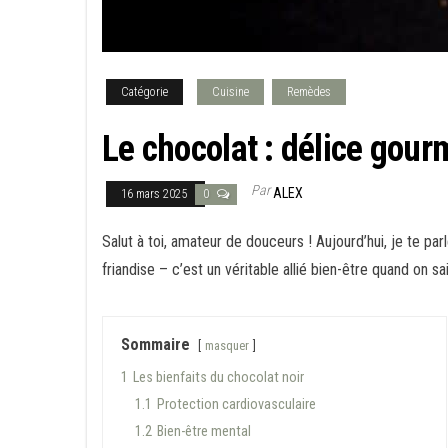
Catégorie
Cuisine
Remèdes
Le chocolat : délice gour
Par
ALEX
16 mars 2025
0
Salut à toi, amateur de douceurs ! Aujourd’hui, je te pa
friandise – c’est un véritable allié bien-être quand on sai
Sommaire
masquer
1
Les bienfaits du chocolat noir
1.1
Protection cardiovasculaire
1.2
Bien-être mental