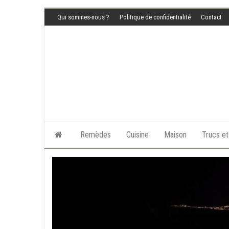
Skip
Qui sommes-nous ?
Politique de confidentialité
Contact
to
the
content
Remèdes
Cuisine
Maison
Trucs e