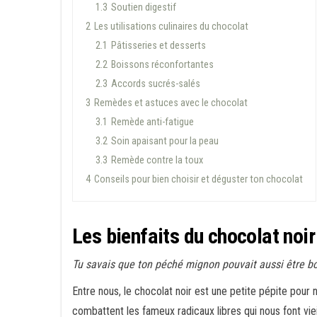
1.3
Soutien digestif
2
Les utilisations culinaires du chocolat
2.1
Pâtisseries et desserts
2.2
Boissons réconfortantes
2.3
Accords sucrés-salés
3
Remèdes et astuces avec le chocolat
3.1
Remède anti-fatigue
3.2
Soin apaisant pour la peau
3.3
Remède contre la toux
4
Conseils pour bien choisir et déguster ton chocolat
Les bienfaits du chocolat noir
Tu savais que ton péché mignon pouvait aussi être bon
Entre nous, le chocolat noir est une petite pépite pou
combattent les fameux radicaux libres qui nous font viei