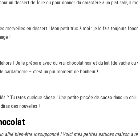
 pour un dessert de folie ou pour donner du caractère à un plat salé, il m
 merveilles en dessert ! Mon petit truc à moi : je le fais toujours fondr
mage !
 dehors ! Je le prépare avec du vrai chocolat noir et du lait (de vache o
 de cardamome – c’est un pur moment de bonheur !
alés ? Tu rates quelque chose ! Une petite pincée de cacao dans un chili
 diras des nouvelles !
hocolat
n allié bien-être insoupçonné ! Voici mes petites astuces maison avec