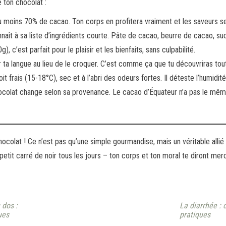
 ton chocolat :
u moins 70% de cacao. Ton corps en profitera vraiment et les saveurs se
naît à sa liste d’ingrédients courte. Pâte de cacao, beurre de cacao, su
), c’est parfait pour le plaisir et les bienfaits, sans culpabilité.
ur ta langue au lieu de le croquer. C’est comme ça que tu découvriras to
t frais (15-18°C), sec et à l’abri des odeurs fortes. Il déteste l’humidit
ocolat change selon sa provenance. Le cacao d’Équateur n’a pas le mêm
chocolat ! Ce n’est pas qu’une simple gourmandise, mais un véritable allié
 petit carré de noir tous les jours – ton corps et ton moral te diront mer
 dos :
La diarrhée : 
ues
pratiques